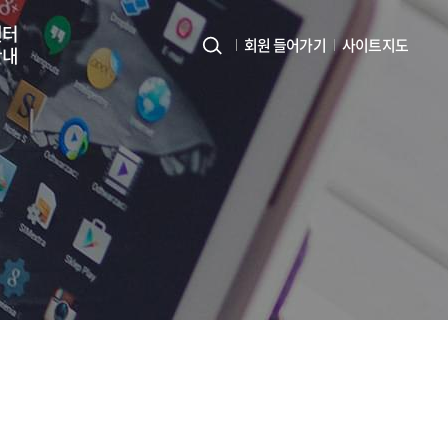
센터
회원 들어가기
사이트지도
안내
사
이
트
지
도
열
기