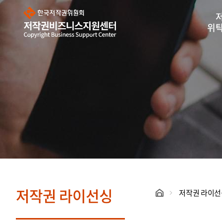
한
국
저
작
위
권
위
원
회
저
작
권
비
즈
니
스
지
원
센
터
저작권 라이선싱
저작권 라이선