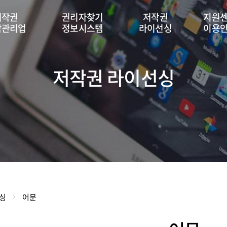
저작권
권리자찾기
저작권
지원
탁관리업
정보시스템
라이선싱
이용
저작권 라이선싱
싱
어문