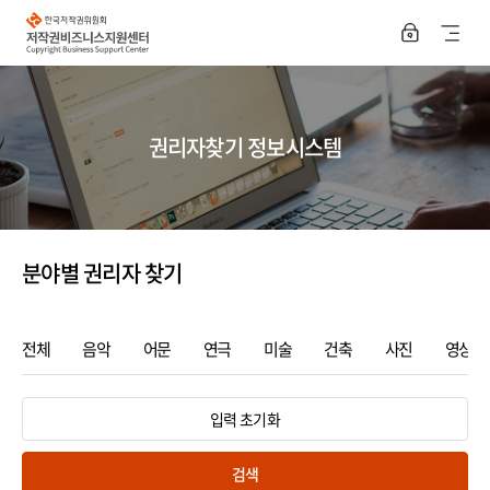
한
국
사
저
작
이
권
위
트
원
회
지
저
권리자찾기 정보시스템
작
권
도
비
즈
열
니
스
기
지
원
분야별 권리자 찾기
센
터
전체
음악
어문
연극
미술
건축
사진
영상
입력 초기화
검색