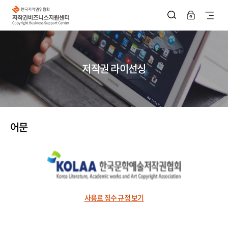
한
국
사
저
작
이
권
위
트
원
회
지
저
저작권 라이선싱
작
권
도
비
즈
열
니
스
기
지
원
어문
센
터
사용료 징수 규정 보기