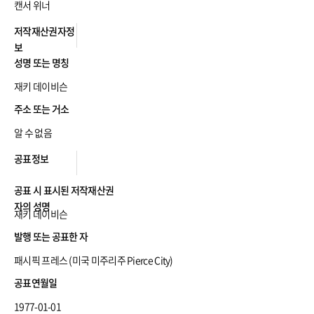
호
캔서 위너
저
저작재산권자정
작
보
재
산
성명 또는 명칭
권
자
재키 데이비슨
정
보
주소 또는 거소
알 수 없음
공
공표정보
표
정
보
공표 시 표시된 저작재산권
자의 성명
재키 데이비슨
발행 또는 공표한 자
패시픽 프레스 (미국 미주리주 Pierce City)
공표연월일
1977-01-01