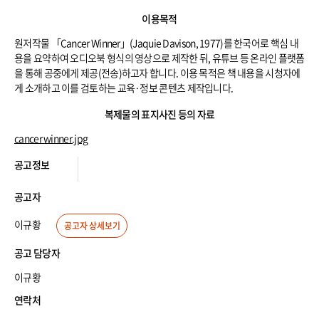
저
이용목적
작
물
원저작물 「Cancer Winner」(Jaquie Davison, 1977)를 한국어로 핵심 내
이
용
용을 요약하여 오디오북 형식의 영상으로 제작한 뒤, 유튜브 등 온라인 플랫폼
목
을 통해 공중에게 제공(전송)하고자 합니다. 이용 목적은 책 내용을 시청자에
적
게 소개하고 이를 검토하는 교육·정보 콘텐츠 제작입니다.
복
복제물의 표지사진 등의 자료
제
물
cancer winner.jpg
의
표
공
지
공고정보
고
사
자
진
정
등
공고자
보
첨
및
부
이규황
연
공고자 상세보기
자
락
료
처
공고 담당자
이규황
연락처