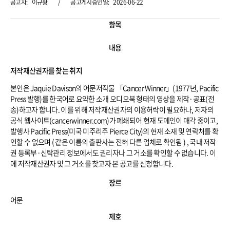
공고자:
이규황
/
공고게시승인일:
2026-06-22
노
력
의
저
항목
공
작
고
재
기
산
내용
본
권
정
자
보
를
저작재산권자를 찾는 취지
찾
는
본인은 Jaquie Davison의 어문저작물 「Cancer Winner」(1977년, Pacific
취
지
Press 발행)를 한국어로 요약한 소개 오디오북 형태의 영상을 제작·공표(전
송)하고자 합니다. 이를 위해 저작재산권자의 이용허락이 필요하나, 저자의
공식 웹사이트(cancerwinner.com)가 폐쇄되어 현재 도메인이 매각 중이고,
발행사 Pacific Press(미국 미주리주 Pierce City)의 현재 소재 및 연락처를 확
인할 수 없으며 ( 같은 이름의 출판사는 전혀 다른 업체로 확인됨 ) , 국내 저작
권 등록부·신탁관리 정보에서도 권리자나 그 거소를 확인할 수 없습니다. 이
에 저작재산권자 및 그 거소를 찾고자 본 공고를 신청합니다.
저
장르
작
물
어문
장
르
제호
및
제