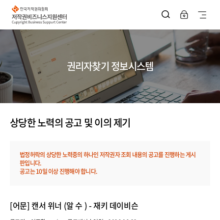
한
국
사
저
작
이
권
위
트
원
회
지
저
권리자찾기 정보시스템
작
권
도
비
즈
열
니
스
기
지
원
상당한 노력의 공고 및 이의 제기
센
터
법정허락의 상당한 노력중의 하나인 저작권자 조회 내용의 공고를 진행하는 게시
판입니다.
공고는 10일 이상 진행해야 합니다.
상
[어문] 캔서 위너 (알 수 ) - 재키 데이비슨
당
한