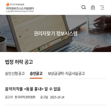
한
국
사
저
작
이
권
위
트
원
회
지
저
권리자찾기 정보시스템
작
권
도
비
즈
열
니
스
기
지
원
법정 허락 공고
센
터
승인 신청 공고
승인공고
보상금 공탁·지급 사실 공고
승
음악저작물 <동물 흉내> 알 수 없음
인
신
공고자
한국저작권위원회
공고일
2025-10-14
청
공
고
목