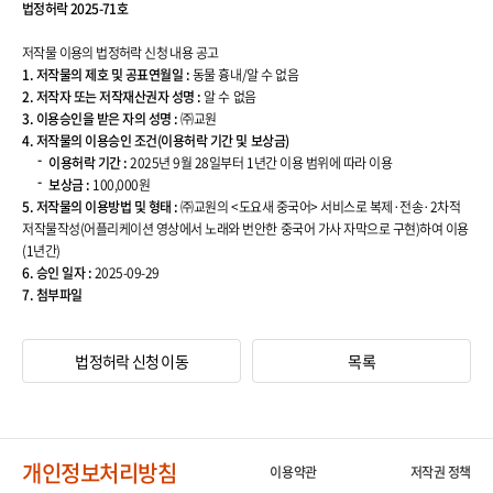
법정허락 2025-71호
록
상
세
저작물 이용의 법정허락 신청 내용 공고
보
1. 저작물의 제호 및 공표연월일 :
동물 흉내/알 수 없음
기
의
2. 저작자 또는 저작재산권자 성명 :
알 수 없음
제
3. 이용승인을 받은 자의 성명 :
㈜교원
목
4. 저작물의 이용승인 조건(이용허락 기간 및 보상금)
,
공
이용허락 기간 :
2025년 9월 28일부터 1년간 이용 범위에 따라 이용
고
보상금 :
100,000원
자
5. 저작물의 이용방법 및 형태 :
㈜교원의 <도요새 중국어> 서비스로 복제·전송·2차적
,
공
저작물작성(어플리케이션 영상에서 노래와 번안한 중국어 가사 자막으로 구현)하여 이용
고
(1년간)
일
6. 승인 일자 :
2025-09-29
,
내
7. 첨부파일
용
정
보
를
법정허락 신청 이동
목록
제
공
합
니
다
.
개인정보처리방침
이용약관
저작권 정책