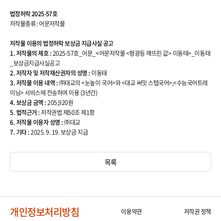
록
상
법정허락 2025-57호
세
저작물종류 : 어문저작물
보
기
의
저작물 이용의 법정허락 보상금 지급사실 공고
제
1. 저작물의 제호 :
2025-57호_어문_<어문저작물 <형광등 깨뜨린 값> 이동태>_이동태
목
_보상금지급사실공고
,
공
2. 저작자 및 저작재산권자의 성명 :
이동태
고
3. 저작물 이용 내역 :
㈜대교의 <눈높이 국어>와 <대교 써밋 스텝국어>,<수능국어트레
자
이닝> 서비스에 전송하여 이용 (3년간)
,
공
4. 보상금 금액 :
205,920원
고
5. 법적근거 :
저작권법 제50조 제1항
일
6. 저작물 이용자 성명 :
㈜대교
,
내
7. 기타 :
2025. 9. 19. 보상금 지급
용
정
보
를
목록
제
공
합
니
다
.
개인정보처리방침
이용약관
저작권 정책