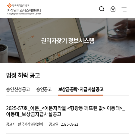
한
국
사
저
작
이
권
위
트
원
회
지
저
권리자찾기 정보시스템
작
권
도
비
즈
열
니
스
기
지
원
법정 허락 공고
센
터
승인 신청 공고
승인공고
보상금 공탁·지급 사실 공고
승
2025-57호_어문_<어문저작물 <형광등 깨뜨린 값> 이동태>_
인
이동태_보상금지급사실공고
신
청
공고자
한국저작권위원회
공고일
2025-09-22
공
고
목