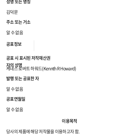
산
성명 또는 명칭
권
자
김덕문
정
보
주소 또는 거소
알 수 없음
공
공표정보
표
정
보
공표 시 표시된 저작재산권
자의 성명
케네스 로버트 하워드(Kennth R Howard)
발행 또는 공표한 자
알 수 없음
공표연월일
알 수 없음
저
이용목적
작
물
당사의 제품에 해당 저작물을 이용하고자 함.
이
용