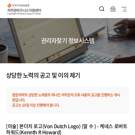
한
국
사
저
작
이
권
위
트
원
회
지
저
권리자찾기 정보시스템
작
권
도
비
즈
열
니
스
기
지
원
상당한 노력의 공고 및 이의 제기
센
터
법정허락의 상당한 노력중의 하나인 저작권자 조회 내용의 공고를 진행하는 게시
판입니다.
공고는 10일 이상 진행해야 합니다.
상
[미술] 본더치 로고(Von Dutch Logo) (알 수 ) - 케네스 로버트
당
하워드(Kennth R Howard)
한