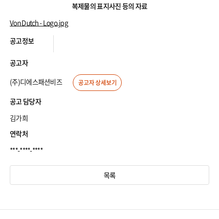
복
목
복제물의 표지사진 등의 자료
제
적
물
Von Dutch - Logo.jpg
의
표
공
지
공고정보
고
사
자
진
정
등
공고자
보
첨
및
부
(주)디에스패션비즈
연
공고자 상세보기
자
락
료
처
공고 담당자
김가희
연락처
***-****-****
목록