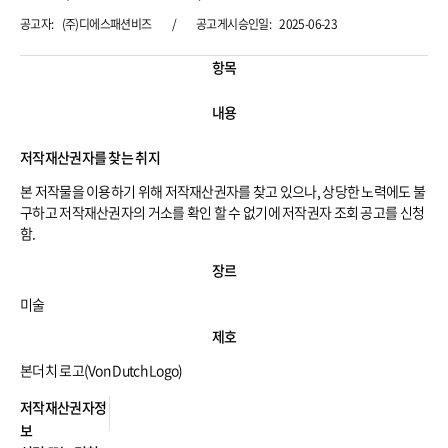
노
공고자:
(주)디에스패션비즈
/
공고게시승인일:
2025-06-23
력
의
공
저
항목
고
작
기
재
본
산
내용
정
권
보
자
를
저작재산권자를 찾는 취지
찾
는
본 저작물을 이용하기 위해 저작재산권자를 찾고 있으나, 상당한 노력에도 불
취
지
구하고 저작재산권자의 거소를 확인 할 수 없기에 저작권자 조회 공고를 신청
함.
저
장르
작
물
미술
장
르
제호
및
제
호
본더치 로고(Von Dutch Logo)
저
저작재산권자정
작
보
재