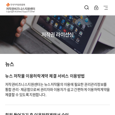
한
국
사
저
작
이
권
위
트
원
회
지
저
저작권 라이선싱
작
권
도
비
즈
열
니
스
기
지
원
뉴스
센
터
뉴스 저작물 이용허락계약 체결 서비스 이용방법
저작권비즈니스지원센터는 뉴스저작물의 이용에 필요한 권리관리정보를
통합 관리·제공함으로써 권리자와 이용자가 쉽고 간편하게 이용허락계약을
체결할 수 있도록 지원합니다.
회원 들어가기 후 이용허락계약서 승인