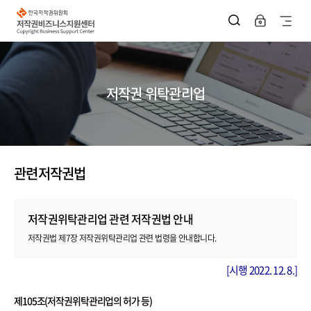
한
국
사
저
작
이
권
위
트
원
회
지
저
저작권 위탁관리업
작
권
도
비
즈
열
니
스
기
지
원
관련저작권법
센
터
저작권위탁관리업 관련 저작권법 안내
저작권법 제7장 저작권위탁관리업 관련 법령을 안내합니다.
[시행 2022. 12. 8.]
제105조(저작권위탁관리업의 허가 등)