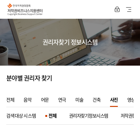
한
국
사
저
작
이
권
위
트
원
회
지
저
권리자찾기 정보시스템
작
권
도
비
즈
열
니
스
기
지
원
분야별 권리자 찾기
센
터
전체
음악
어문
연극
미술
건축
사진
영상
검색대상 시스템
전체
권리자찾기정보시스템
저작권등