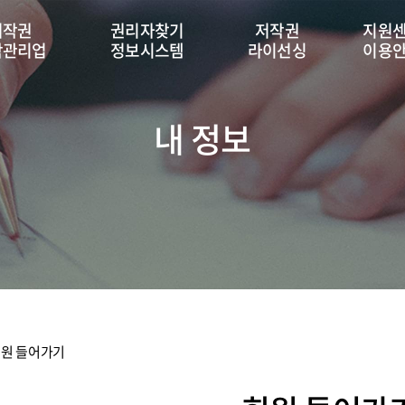
저작권
권리자찾기
저작권
지원
탁관리업
정보시스템
라이선싱
이용
내 정보
원 들어가기