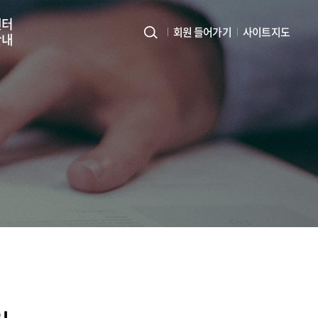
센터
회원 들어가기
사이트지도
안내
사
이
트
지
도
열
기