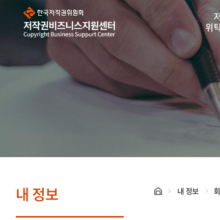
한
국
저
작
위
권
위
원
회
저
작
권
비
즈
니
스
지
원
센
터
내 정보
내 정보
회