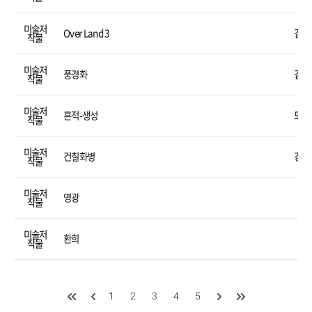
미술저
Over Land 3
김용
작물
미술저
풍경화
김홍
작물
미술저
흔적-생성
도태
작물
미술저
건칠화병
강창
작물
미술저
영광
김
작물
미술저
환희
김
작물
1
2
3
4
5