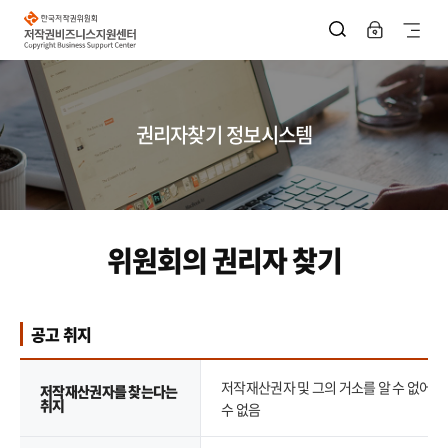
한
국
사
저
작
이
권
위
트
원
회
지
저
권리자찾기 정보시스템
작
권
도
비
즈
열
니
스
기
지
원
위원회의 권리자 찾기
센
터
공고 취지
공고 취지 표로 저작재산권자를 찾는다는 취지와 저작물의 이용 목적 정보를 제공
저작재산권자 및 그의 거소를 알 수 없어 
저작재산권자를 찾는다는
취지
수 없음