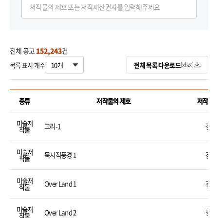
전체 공고
152,243
건
목록 표시 개수
전체 목록 다운로드
[xlsx]
종류
저작물의 제호
저작재
한국저작권위원회의 저작권자 조회 공고 목록
미술저
고리-1
김기
작물
미술저
묵시적풍경 1
김용
작물
미술저
Over Land 1
김용
작물
미술저
Over Land 2
김용
작물