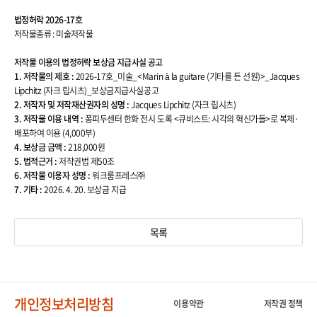
록
상
법정허락 2026-17호
세
저작물종류 : 미술저작물
보
기
의
저작물 이용의 법정허락 보상금 지급사실 공고
제
1. 저작물의 제호 :
2026-17호_미술_<Marin à la guitare (기타를 든 선원)>_Jacques
목
Lipchitz (자크 립시츠)_보상금지급사실공고
,
공
2. 저작자 및 저작재산권자의 성명 :
Jacques Lipchitz (자크 립시츠)
고
3. 저작물 이용 내역 :
퐁피두센터 한화 전시 도록 <큐비스트: 시각의 혁신가들>로 복제·
자
배포하여 이용 (4,000부)
,
공
4. 보상금 금액 :
218,000원
고
5. 법적근거 :
저작권법 제50조
일
6. 저작물 이용자 성명 :
워크룸프레스㈜
,
내
7. 기타 :
2026. 4. 20. 보상금 지급
용
정
보
를
목록
제
공
합
니
다
.
개인정보처리방침
이용약관
저작권 정책