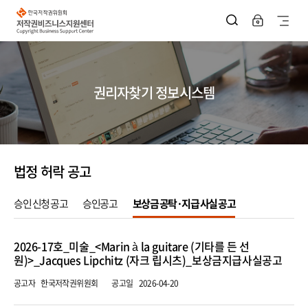
한
국
사
저
작
이
권
위
트
원
회
지
저
권리자찾기 정보시스템
작
권
도
비
즈
열
니
스
기
지
원
법정 허락 공고
센
터
승인 신청 공고
승인공고
보상금 공탁·지급 사실 공고
승
2026-17호_미술_<Marin à la guitare (기타를 든 선
인
원)>_Jacques Lipchitz (자크 립시츠)_보상금지급사실공고
신
청
공고자
한국저작권위원회
공고일
2026-04-20
공
고
목