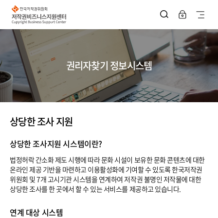
한
국
사
저
작
이
권
위
트
원
회
지
저
권리자찾기 정보시스템
작
권
도
비
즈
열
니
스
기
지
원
상당한 조사 지원
센
터
상당한 조사지원 시스템이란?
법정허락 간소화 제도 시행에 따라 문화 시설이 보유한 문화 콘텐츠에 대한
온라인 제공 기반을 마련하고 이용활성화에 기여할 수 있도록 한국저작권
위원회 및 7개 고시기관 시스템을 연계하여 저작권 불명인 저작물에 대한
상당한 조사를 한 곳에서 할 수 있는 서비스를 제공하고 있습니다.
연계 대상 시스템