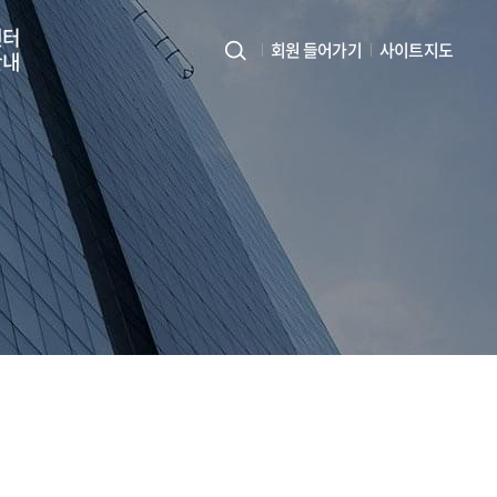
센터
회원 들어가기
사이트지도
안내
사
이
트
지
도
열
기