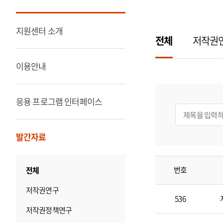
지원센터 소개
전체
저작권
이용안내
응용 프로그램 인터페이스
발간자료
번호
전체
조
저작권연구
사
536
·
저작권정책연구
연
구