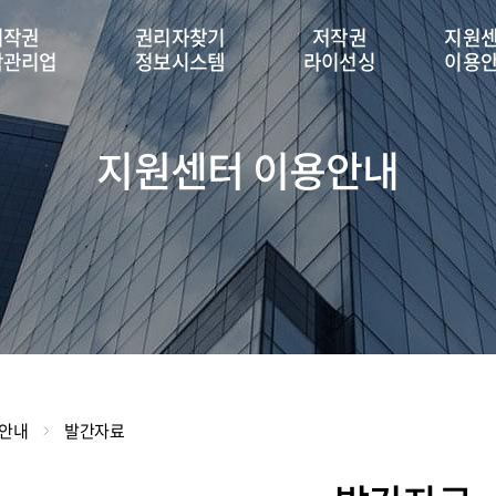
저작권
권리자찾기
저작권
지원
탁관리업
정보시스템
라이선싱
이용
지원센터 이용안내
용안내
발간자료