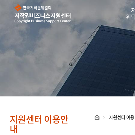
한
국
저
작
위
권
위
원
회
저
작
권
비
즈
니
스
지
원
센
터
지원센터 이용안
지원센터 이
내