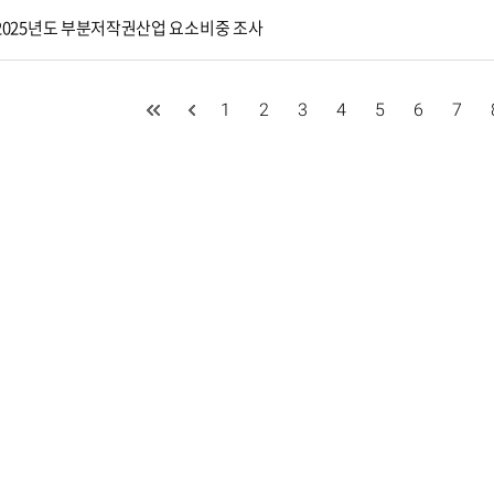
2025년도 부분저작권산업 요소비중 조사
1
2
3
4
5
6
7