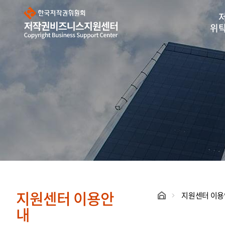
한
국
저
작
위
권
위
원
회
저
작
권
비
즈
니
스
지
원
센
터
지원센터 이용안
지원센터 이
내