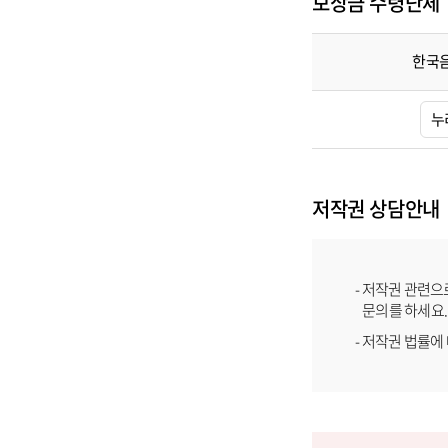
보상금 수령단체
한국
보
상
누
금
수
령
단
체
담
저작권 상담안내
당
자
목
록
- 저작권 관련으로 
문의를 하세요.
- 저작권 법률