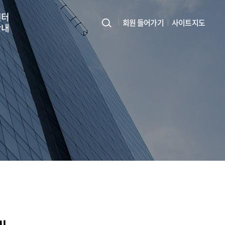
센터
회원 들어가기
사이트지도
안내
사
이
트
지
도
열
기