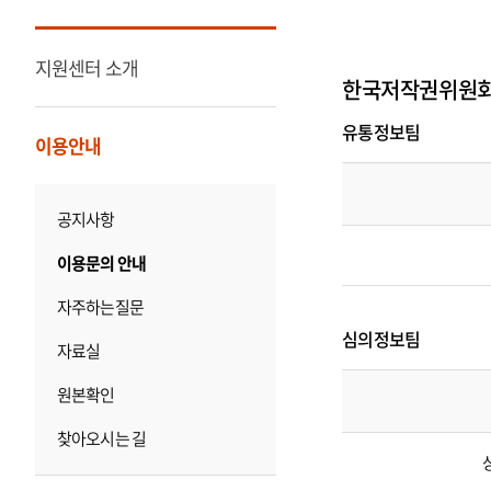
지원센터 소개
한국저작권위원
유통정보팀
이용안내
공지사항
유
통
이용문의 안내
정
보
팀
자주하는질문
담
당
심의정보팀
자
자료실
관
련
원본확인
목
록
찾아오시는 길
심
의
인
증