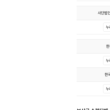
목
록
사단법인
신
탁
누
단
체
목
록
한
신
탁
누
단
체
목
록
한
누