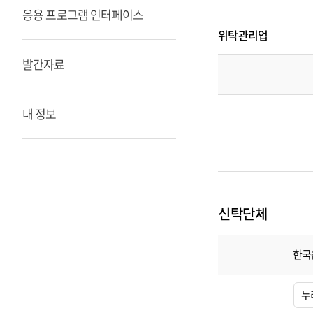
팀
응용 프로그램 인터페이스
담
당
위탁관리업
자
목
록
발간자료
심
의
내 정보
인
증
팀
담
당
자
목
록
신탁단체
한국
신
탁
누
단
체