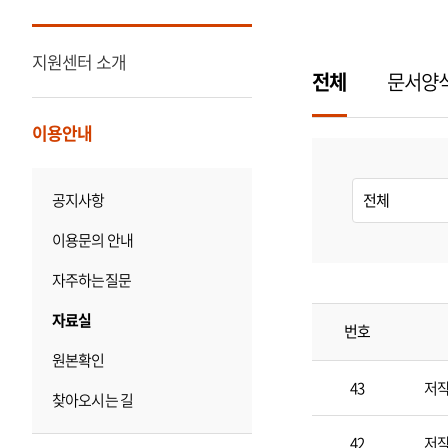
지원센터 소개
전체
문서양
이용안내
내
용
검
색
공지사항
이용문의 안내
자주하는질문
자료실
번호
원본확인
자
료
43
저
실
찾아오시는 길
게
시
판
42
저