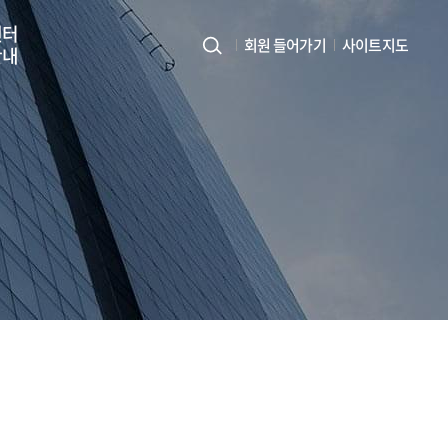
센터
회원 들어가기
사이트지도
안내
사
이
트
지
도
열
기