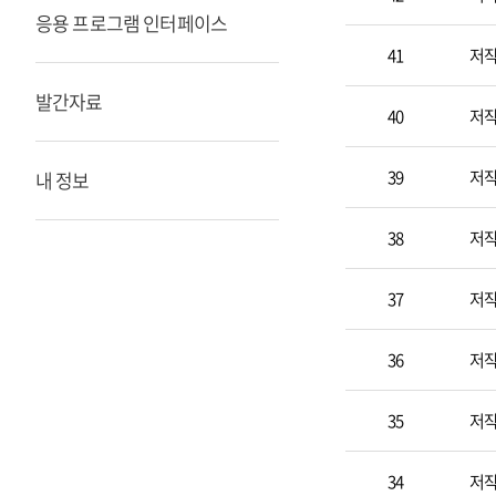
목
응용 프로그램 인터페이스
록
41
저
발간자료
40
저
39
저
내 정보
38
저
37
저
36
저
35
저
34
저