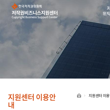
한
국
저
작
위
권
위
원
회
저
작
권
비
즈
니
스
지
원
센
터
지원센터 이용안
지원센터 이
내